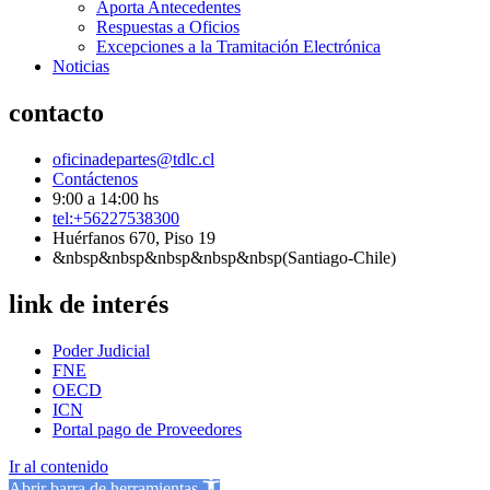
Aporta Antecedentes
Respuestas a Oficios
Excepciones a la Tramitación Electrónica
Noticias
contacto
oficinadepartes@tdlc.cl
Contáctenos
9:00 a 14:00 hs
tel:+56227538300
Huérfanos 670, Piso 19
&nbsp&nbsp&nbsp&nbsp&nbsp(Santiago-Chile)
link de interés
Poder Judicial
FNE
OECD
ICN
Portal pago de Proveedores
Ir al contenido
Abrir barra de herramientas