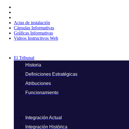
Ir
al
contenido
Actas de instalación
Cápsulas Informativas
Gráficas Informativas
Videos Instructivos Web
El Tribunal
Historia
Definiciones Estratégicas
Atribuciones
Funcionamiento
Integración Actual
Integración Histórica