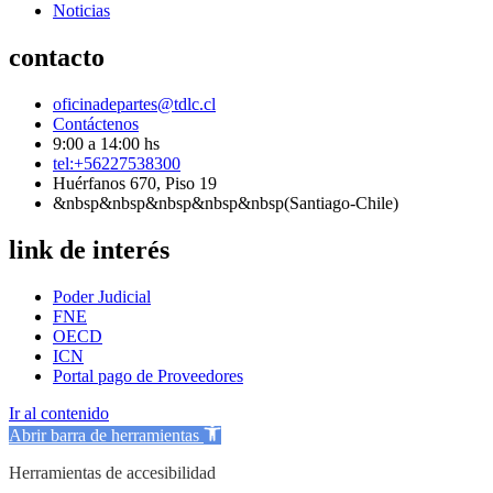
Noticias
contacto
oficinadepartes@tdlc.cl
Contáctenos
9:00 a 14:00 hs
tel:+56227538300
Huérfanos 670, Piso 19
&nbsp&nbsp&nbsp&nbsp&nbsp(Santiago-Chile)
link de interés
Poder Judicial
FNE
OECD
ICN
Portal pago de Proveedores
Ir al contenido
Abrir barra de herramientas
Herramientas de accesibilidad