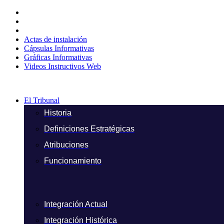
Ir
al
contenido
Actas de instalación
Cápsulas Informativas
Gráficas Informativas
Videos Instructivos Web
El Tribunal
Historia
Definiciones Estratégicas
Atribuciones
Funcionamiento
Integración Actual
Integración Histórica