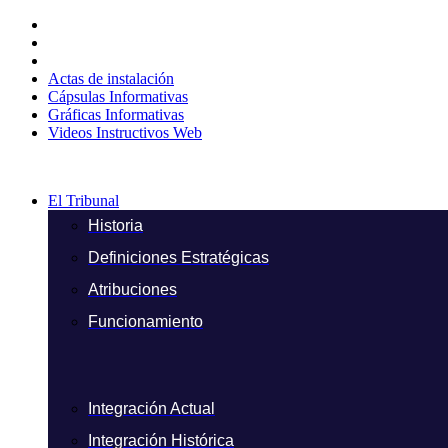
Ir
al
contenido
Actas de instalación
Cápsulas Informativas
Gráficas Informativas
Videos Instructivos Web
El Tribunal
Historia
Definiciones Estratégicas
Atribuciones
Funcionamiento
Integración Actual
Integración Histórica