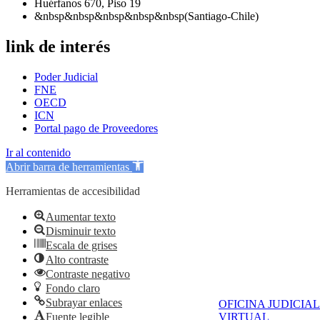
Huérfanos 670, Piso 19
&nbsp&nbsp&nbsp&nbsp&nbsp(Santiago-Chile)
link de interés
Poder Judicial
FNE
OECD
ICN
Portal pago de Proveedores
Ir al contenido
Abrir barra de herramientas
Herramientas de accesibilidad
Aumentar texto
Disminuir texto
Escala de grises
Alto contraste
Contraste negativo
Fondo claro
Subrayar enlaces
OFICINA JUDICIAL
Fuente legible
VIRTUAL