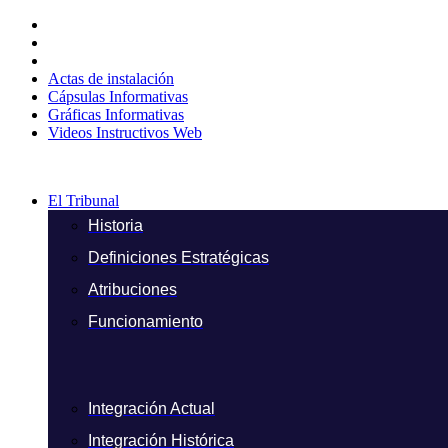
Ir
al
contenido
Actas de instalación
Cápsulas Informativas
Gráficas Informativas
Videos Instructivos Web
El Tribunal
Historia
Definiciones Estratégicas
Atribuciones
Funcionamiento
Integración Actual
Integración Histórica