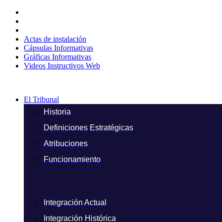
Ir
al
contenido
Actas de instalación
Cápsulas Informativas
Gráficas Informativas
Videos Instructivos Web
El Tribunal
Historia
Definiciones Estratégicas
Atribuciones
Funcionamiento
Integración Actual
Integración Histórica