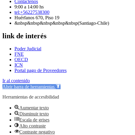
Contáctenos
9:00 a 14:00 hs
tel:+56227538300
Huérfanos 670, Piso 19
&nbsp&nbsp&nbsp&nbsp&nbsp(Santiago-Chile)
link de interés
Poder Judicial
FNE
OECD
ICN
Portal pago de Proveedores
Ir al contenido
Abrir barra de herramientas
Herramientas de accesibilidad
Aumentar texto
Disminuir texto
Escala de grises
Alto contraste
Contraste negativo