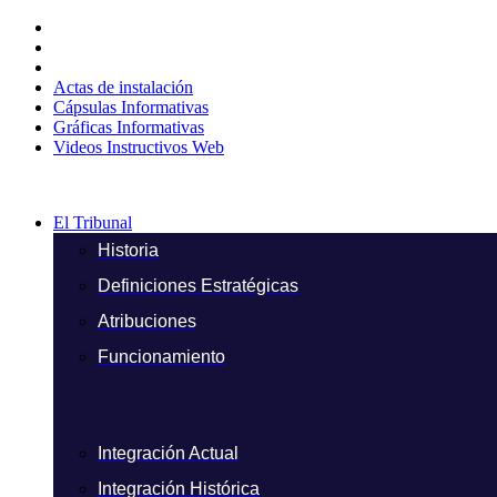
Ir
al
contenido
Actas de instalación
Cápsulas Informativas
Gráficas Informativas
Videos Instructivos Web
El Tribunal
Historia
Definiciones Estratégicas
Atribuciones
Funcionamiento
Integración Actual
Integración Histórica