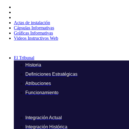
Ir
al
contenido
Actas de instalación
Cápsulas Informativas
Gráficas Informativas
Videos Instructivos Web
El Tribunal
Historia
Definiciones Estratégicas
Atribuciones
Funcionamiento
Integración Actual
Integración Histórica