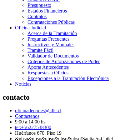
Presupuesto
Estados Financieros
Contratos
Contrataciones Públicas
Oficina Judicial
Acerca de la Tramitación
Preguntas Frecuentes
Instructivos y Manuales
Tramite Fácil
Validador de Documentos
Criterios de Autorizaciones de Poder
Aporta Antecedentes
Respuestas a Oficios
Excepciones a la Tramitación Electrónica
Noticias
contacto
oficinadepartes@tdlc.cl
Contáctenos
9:00 a 14:00 hs
tel:+56227538300
Huérfanos 670, Piso 19
&nbsp&nbsp&nbsp&nbsp&nbsp(Santiago-Chile)