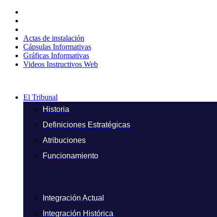
Ir
al
contenido
Actas de instalación
Cápsulas Informativas
Gráficas Informativas
Videos Instructivos Web
El Tribunal
Historia
Definiciones Estratégicas
Atribuciones
Funcionamiento
Integración Actual
Integración Histórica