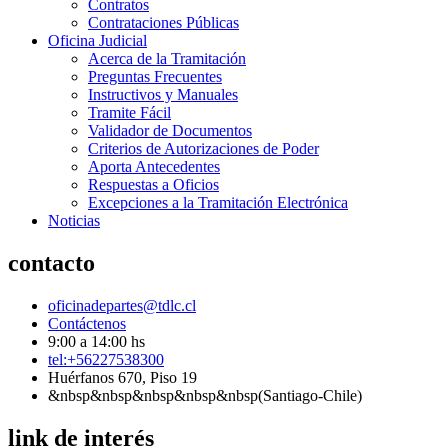
Contratos
Contrataciones Públicas
Oficina Judicial
Acerca de la Tramitación
Preguntas Frecuentes
Instructivos y Manuales
Tramite Fácil
Validador de Documentos
Criterios de Autorizaciones de Poder
Aporta Antecedentes
Respuestas a Oficios
Excepciones a la Tramitación Electrónica
Noticias
contacto
oficinadepartes@tdlc.cl
Contáctenos
9:00 a 14:00 hs
tel:+56227538300
Huérfanos 670, Piso 19
&nbsp&nbsp&nbsp&nbsp&nbsp(Santiago-Chile)
link de interés