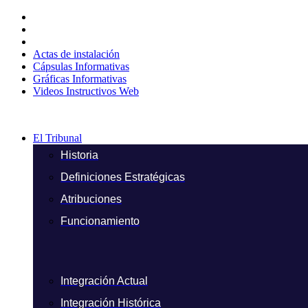
Ir
al
contenido
Actas de instalación
Cápsulas Informativas
Gráficas Informativas
Videos Instructivos Web
El Tribunal
Historia
Definiciones Estratégicas
Atribuciones
Funcionamiento
Integración Actual
Integración Histórica