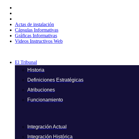
Ir
al
contenido
Actas de instalación
Cápsulas Informativas
Gráficas Informativas
Videos Instructivos Web
El Tribunal
Historia
Definiciones Estratégicas
Atribuciones
Funcionamiento
Integración Actual
Integración Histórica