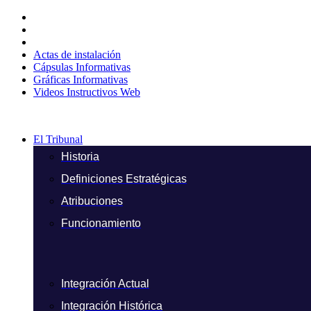
Ir
al
contenido
Actas de instalación
Cápsulas Informativas
Gráficas Informativas
Videos Instructivos Web
El Tribunal
Historia
Definiciones Estratégicas
Atribuciones
Funcionamiento
Integración Actual
Integración Histórica