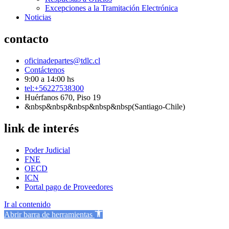
Excepciones a la Tramitación Electrónica
Noticias
contacto
oficinadepartes@tdlc.cl
Contáctenos
9:00 a 14:00 hs
tel:+56227538300
Huérfanos 670, Piso 19
&nbsp&nbsp&nbsp&nbsp&nbsp(Santiago-Chile)
link de interés
Poder Judicial
FNE
OECD
ICN
Portal pago de Proveedores
Ir al contenido
Abrir barra de herramientas