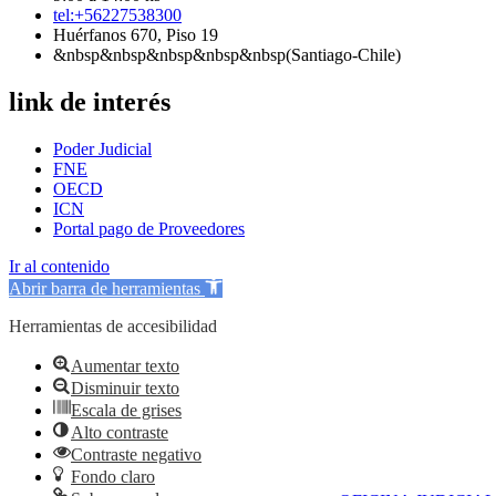
tel:+56227538300
Huérfanos 670, Piso 19
&nbsp&nbsp&nbsp&nbsp&nbsp(Santiago-Chile)
link de interés
Poder Judicial
FNE
OECD
ICN
Portal pago de Proveedores
Ir al contenido
Abrir barra de herramientas
Herramientas de accesibilidad
Aumentar texto
Disminuir texto
Escala de grises
Alto contraste
Contraste negativo
Fondo claro