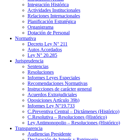
Integración Histórica
Actividades Institucionales
Relaciones Internacionales
Planificación Estratégica
Organigrama
Dotación de Personal
Normativa
Decreto Ley N° 211
Autos Acordados
Ley N° 20.285
Jurisprudencia
Sentencias
Resoluciones
Informes Leyes Especiales
Recomendaciones Normativas
Instrucciones de carácter general
Acuerdos Extrajudiciales
Oposiciones Artículo 39h)
Informes Ley N°19.733
C.Preventiva Central – Dictámenes (Histórico)
C.Resolutiva – Resoluciones (Histórico)
Ley Antimonopolio – Resoluciones (Histórico)
Transparencia
Audiencias Presidente
Declaración de Interés y Patrimonio