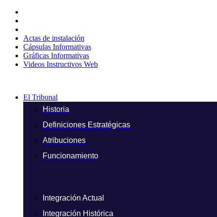
Ir
al
contenido
Actas de instalación
Cápsulas Informativas
Gráficas Informativas
Videos Instructivos Web
El Tribunal
Historia
Definiciones Estratégicas
Atribuciones
Funcionamiento
Integración Actual
Integración Histórica