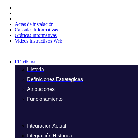
Ir
al
contenido
Actas de instalación
Cápsulas Informativas
Gráficas Informativas
Videos Instructivos Web
El Tribunal
Historia
Definiciones Estratégicas
Atribuciones
Funcionamiento
Integración Actual
Integración Histórica