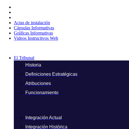
Ir
al
contenido
Actas de instalación
Cápsulas Informativas
Gráficas Informativas
Videos Instructivos Web
El Tribunal
Historia
Definiciones Estratégicas
Atribuciones
Funcionamiento
Integración Actual
Integración Histórica