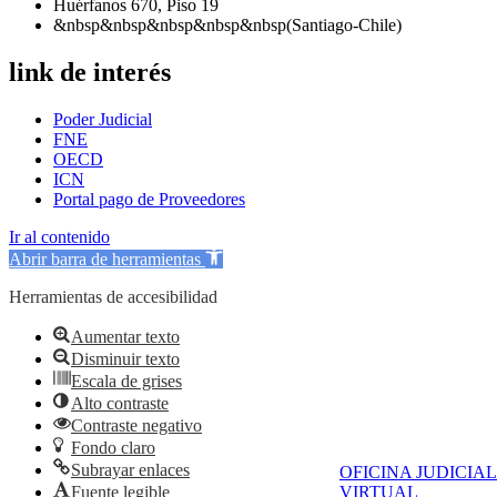
Huérfanos 670, Piso 19
&nbsp&nbsp&nbsp&nbsp&nbsp(Santiago-Chile)
link de interés
Poder Judicial
FNE
OECD
ICN
Portal pago de Proveedores
Ir al contenido
Abrir barra de herramientas
Herramientas de accesibilidad
Aumentar texto
Disminuir texto
Escala de grises
Alto contraste
Contraste negativo
Fondo claro
Subrayar enlaces
OFICINA JUDICIAL
Fuente legible
VIRTUAL