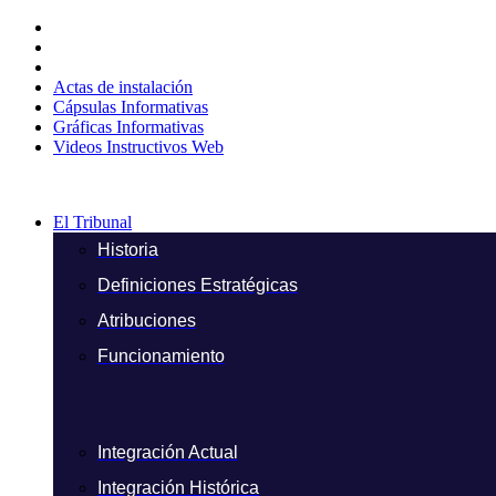
Ir
al
contenido
Actas de instalación
Cápsulas Informativas
Gráficas Informativas
Videos Instructivos Web
El Tribunal
Historia
Definiciones Estratégicas
Atribuciones
Funcionamiento
Integración Actual
Integración Histórica