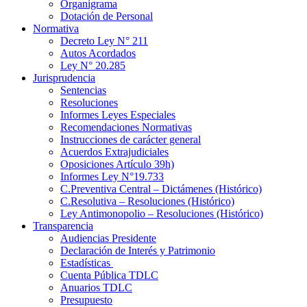
Organigrama
Dotación de Personal
Normativa
Decreto Ley N° 211
Autos Acordados
Ley N° 20.285
Jurisprudencia
Sentencias
Resoluciones
Informes Leyes Especiales
Recomendaciones Normativas
Instrucciones de carácter general
Acuerdos Extrajudiciales
Oposiciones Artículo 39h)
Informes Ley N°19.733
C.Preventiva Central – Dictámenes (Histórico)
C.Resolutiva – Resoluciones (Histórico)
Ley Antimonopolio – Resoluciones (Histórico)
Transparencia
Audiencias Presidente
Declaración de Interés y Patrimonio
Estadísticas
Cuenta Pública TDLC
Anuarios TDLC
Presupuesto