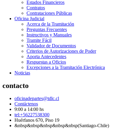
Estados Financieros
Contratos
Contrataciones Públicas
Oficina Judicial
Acerca de la Tramitación
Preguntas Frecuentes
Instructivos y Manuales
Tramite Fácil
Validador de Documentos
Criterios de Autorizaciones de Poder
Aporta Antecedentes
Respuestas a Oficios
Excepciones a la Tramitación Electrónica
Noticias
contacto
oficinadepartes@tdlc.cl
Contáctenos
9:00 a 14:00 hs
tel:+56227538300
Huérfanos 670, Piso 19
&nbsp&nbsp&nbsp&nbsp&nbsp(Santiago-Chile)