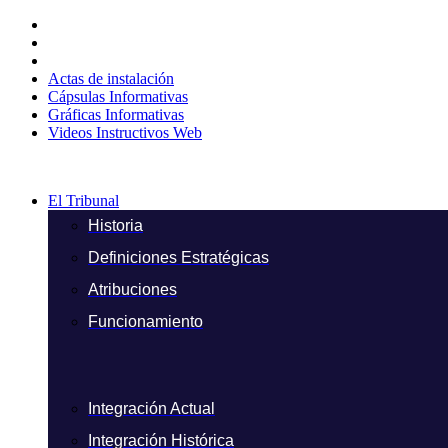
Ir
al
contenido
Actas de instalación
Cápsulas Informativas
Gráficas Informativas
Videos Instructivos Web
El Tribunal
Historia
Definiciones Estratégicas
Atribuciones
Funcionamiento
Integración Actual
Integración Histórica