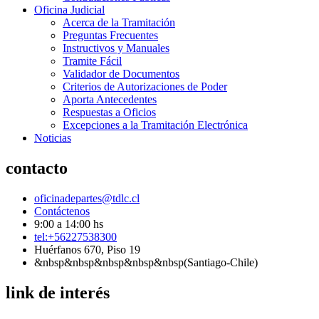
Oficina Judicial
Acerca de la Tramitación
Preguntas Frecuentes
Instructivos y Manuales
Tramite Fácil
Validador de Documentos
Criterios de Autorizaciones de Poder
Aporta Antecedentes
Respuestas a Oficios
Excepciones a la Tramitación Electrónica
Noticias
contacto
oficinadepartes@tdlc.cl
Contáctenos
9:00 a 14:00 hs
tel:+56227538300
Huérfanos 670, Piso 19
&nbsp&nbsp&nbsp&nbsp&nbsp(Santiago-Chile)
link de interés