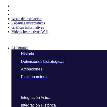
Ir
al
contenido
Actas de instalación
Cápsulas Informativas
Gráficas Informativas
Videos Instructivos Web
El Tribunal
Historia
Definiciones Estratégicas
Atribuciones
Funcionamiento
Integración Actual
Integración Histórica