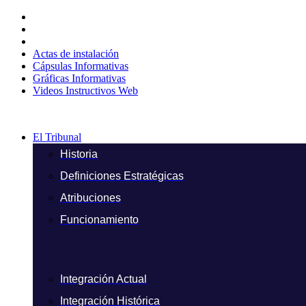
Ir
al
contenido
Actas de instalación
Cápsulas Informativas
Gráficas Informativas
Videos Instructivos Web
El Tribunal
Historia
Definiciones Estratégicas
Atribuciones
Funcionamiento
Integración Actual
Integración Histórica