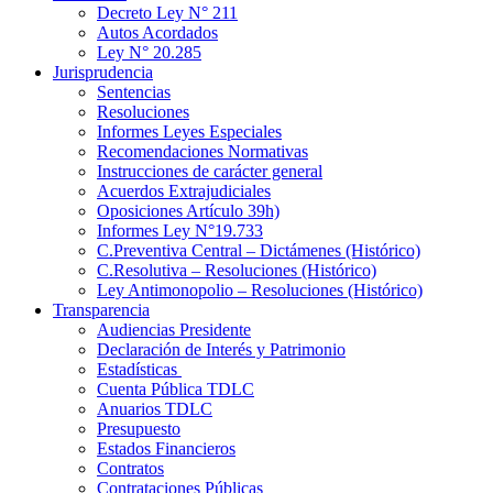
Decreto Ley N° 211
Autos Acordados
Ley N° 20.285
Jurisprudencia
Sentencias
Resoluciones
Informes Leyes Especiales
Recomendaciones Normativas
Instrucciones de carácter general
Acuerdos Extrajudiciales
Oposiciones Artículo 39h)
Informes Ley N°19.733
C.Preventiva Central – Dictámenes (Histórico)
C.Resolutiva – Resoluciones (Histórico)
Ley Antimonopolio – Resoluciones (Histórico)
Transparencia
Audiencias Presidente
Declaración de Interés y Patrimonio
Estadísticas
Cuenta Pública TDLC
Anuarios TDLC
Presupuesto
Estados Financieros
Contratos
Contrataciones Públicas