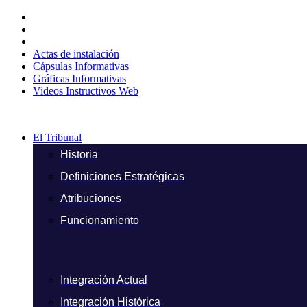
Ir
al
contenido
Actas de instalación
Cápsulas Informativas
Gráficas Informativas
Videos Instructivos Web
El Tribunal
Historia
Definiciones Estratégicas
Atribuciones
Funcionamiento
Integración Actual
Integración Histórica