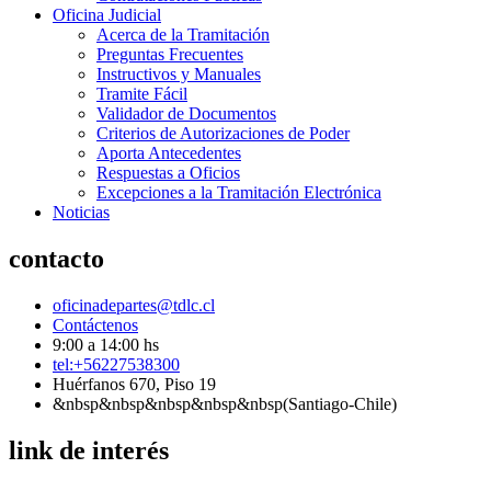
Oficina Judicial
Acerca de la Tramitación
Preguntas Frecuentes
Instructivos y Manuales
Tramite Fácil
Validador de Documentos
Criterios de Autorizaciones de Poder
Aporta Antecedentes
Respuestas a Oficios
Excepciones a la Tramitación Electrónica
Noticias
contacto
oficinadepartes@tdlc.cl
Contáctenos
9:00 a 14:00 hs
tel:+56227538300
Huérfanos 670, Piso 19
&nbsp&nbsp&nbsp&nbsp&nbsp(Santiago-Chile)
link de interés