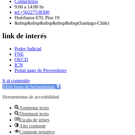
Contáctenos
9:00 a 14:00 hs
tel:+56227538300
Huérfanos 670, Piso 19
&nbsp&nbsp&nbsp&nbsp&nbsp(Santiago-Chile)
link de interés
Poder Judicial
FNE
OECD
ICN
Portal pago de Proveedores
Ir al contenido
Abrir barra de herramientas
Herramientas de accesibilidad
Aumentar texto
Disminuir texto
Escala de grises
Alto contraste
Contraste negativo