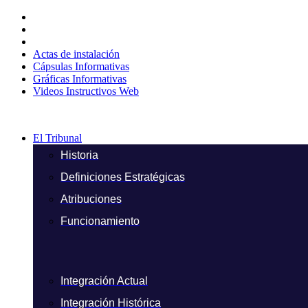
Ir
al
contenido
Actas de instalación
Cápsulas Informativas
Gráficas Informativas
Videos Instructivos Web
El Tribunal
Historia
Definiciones Estratégicas
Atribuciones
Funcionamiento
Integración Actual
Integración Histórica