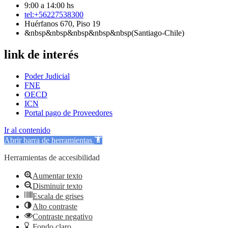
9:00 a 14:00 hs
tel:+56227538300
Huérfanos 670, Piso 19
&nbsp&nbsp&nbsp&nbsp&nbsp(Santiago-Chile)
link de interés
Poder Judicial
FNE
OECD
ICN
Portal pago de Proveedores
Ir al contenido
Abrir barra de herramientas
Herramientas de accesibilidad
Aumentar texto
Disminuir texto
Escala de grises
Alto contraste
Contraste negativo
Fondo claro