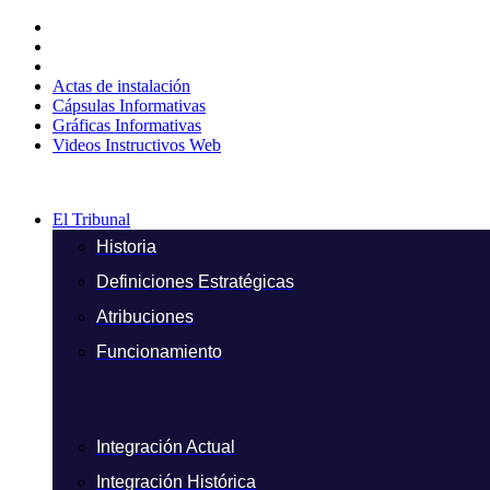
Ir
al
contenido
Actas de instalación
Cápsulas Informativas
Gráficas Informativas
Videos Instructivos Web
El Tribunal
Historia
Definiciones Estratégicas
Atribuciones
Funcionamiento
Integración Actual
Integración Histórica