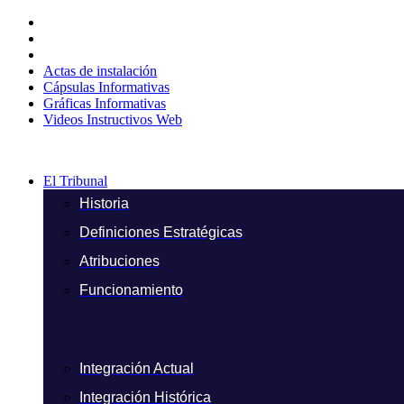
Ir
al
contenido
Actas de instalación
Cápsulas Informativas
Gráficas Informativas
Videos Instructivos Web
El Tribunal
Historia
Definiciones Estratégicas
Atribuciones
Funcionamiento
Integración Actual
Integración Histórica