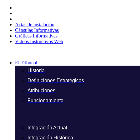
Ir
al
contenido
Actas de instalación
Cápsulas Informativas
Gráficas Informativas
Videos Instructivos Web
El Tribunal
Historia
Definiciones Estratégicas
Atribuciones
Funcionamiento
Integración Actual
Integración Histórica