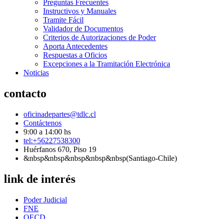
Preguntas Frecuentes
Instructivos y Manuales
Tramite Fácil
Validador de Documentos
Criterios de Autorizaciones de Poder
Aporta Antecedentes
Respuestas a Oficios
Excepciones a la Tramitación Electrónica
Noticias
contacto
oficinadepartes@tdlc.cl
Contáctenos
9:00 a 14:00 hs
tel:+56227538300
Huérfanos 670, Piso 19
&nbsp&nbsp&nbsp&nbsp&nbsp(Santiago-Chile)
link de interés
Poder Judicial
FNE
OECD