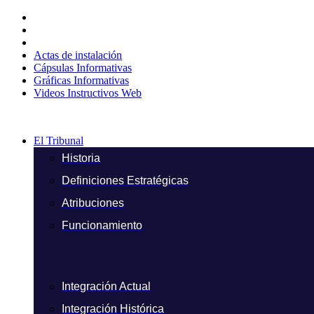
Ir
al
contenido
Actas de instalación
Cápsulas Informativas
Gráficas Informativas
Videos Instructivos Web
El Tribunal
Historia
Definiciones Estratégicas
Atribuciones
Funcionamiento
Integración Actual
Integración Histórica