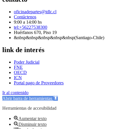
oficinadepartes@tdlc.cl
Contáctenos
9:00 a 14:00 hs
tel:+56227538300
Huérfanos 670, Piso 19
&nbsp&nbsp&nbsp&nbsp&nbsp(Santiago-Chile)
link de interés
Poder Judicial
FNE
OECD
ICN
Portal pago de Proveedores
Ir al contenido
Abrir barra de herramientas
Herramientas de accesibilidad
Aumentar texto
Disminuir texto