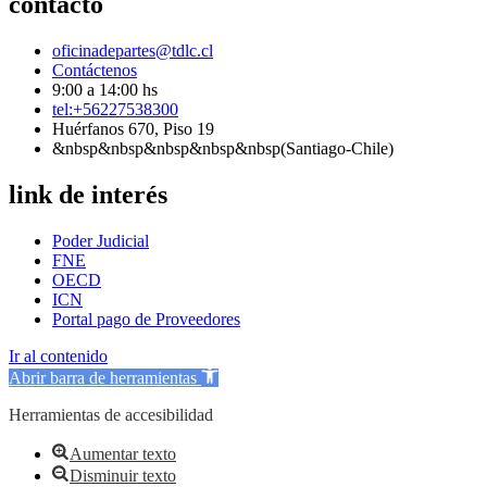
contacto
oficinadepartes@tdlc.cl
Contáctenos
9:00 a 14:00 hs
tel:+56227538300
Huérfanos 670, Piso 19
&nbsp&nbsp&nbsp&nbsp&nbsp(Santiago-Chile)
link de interés
Poder Judicial
FNE
OECD
ICN
Portal pago de Proveedores
Ir al contenido
Abrir barra de herramientas
Herramientas de accesibilidad
Aumentar texto
Disminuir texto