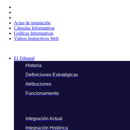
Ir
al
contenido
Actas de instalación
Cápsulas Informativas
Gráficas Informativas
Videos Instructivos Web
El Tribunal
Historia
Definiciones Estratégicas
Atribuciones
Funcionamiento
Integración Actual
Integración Histórica