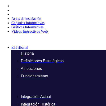
Ir
al
contenido
Actas de instalación
Cápsulas Informativas
Gráficas Informativas
Videos Instructivos Web
El Tribunal
Historia
Definiciones Estratégicas
Atribuciones
Funcionamiento
Integración Actual
Integración Histórica