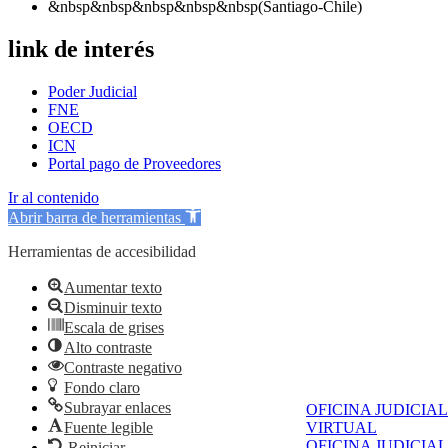
&nbsp&nbsp&nbsp&nbsp&nbsp(Santiago-Chile)
link de interés
Poder Judicial
FNE
OECD
ICN
Portal pago de Proveedores
Ir al contenido
Abrir barra de herramientas
Herramientas de accesibilidad
Aumentar texto
Disminuir texto
Escala de grises
Alto contraste
Contraste negativo
Fondo claro
Subrayar enlaces
OFICINA JUDICIAL
Fuente legible
VIRTUAL
OFICINA JUDICIAL
Reiniciar