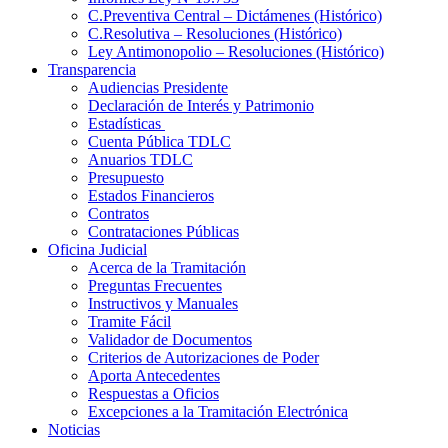
C.Preventiva Central – Dictámenes (Histórico)
C.Resolutiva – Resoluciones (Histórico)
Ley Antimonopolio – Resoluciones (Histórico)
Transparencia
Audiencias Presidente
Declaración de Interés y Patrimonio
Estadísticas
Cuenta Pública TDLC
Anuarios TDLC
Presupuesto
Estados Financieros
Contratos
Contrataciones Públicas
Oficina Judicial
Acerca de la Tramitación
Preguntas Frecuentes
Instructivos y Manuales
Tramite Fácil
Validador de Documentos
Criterios de Autorizaciones de Poder
Aporta Antecedentes
Respuestas a Oficios
Excepciones a la Tramitación Electrónica
Noticias