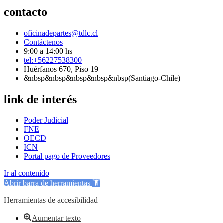
contacto
oficinadepartes@tdlc.cl
Contáctenos
9:00 a 14:00 hs
tel:+56227538300
Huérfanos 670, Piso 19
&nbsp&nbsp&nbsp&nbsp&nbsp(Santiago-Chile)
link de interés
Poder Judicial
FNE
OECD
ICN
Portal pago de Proveedores
Ir al contenido
Abrir barra de herramientas
Herramientas de accesibilidad
Aumentar texto