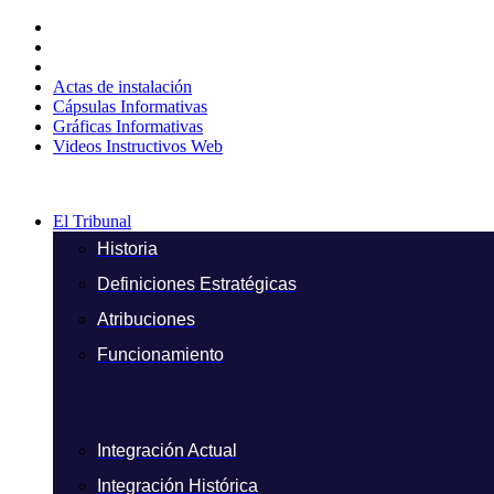
Ir
al
contenido
Actas de instalación
Cápsulas Informativas
Gráficas Informativas
Videos Instructivos Web
El Tribunal
Historia
Definiciones Estratégicas
Atribuciones
Funcionamiento
Integración Actual
Integración Histórica