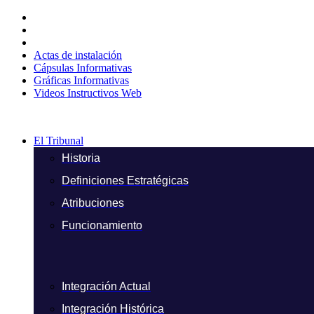
Ir
al
contenido
Actas de instalación
Cápsulas Informativas
Gráficas Informativas
Videos Instructivos Web
El Tribunal
Historia
Definiciones Estratégicas
Atribuciones
Funcionamiento
Integración Actual
Integración Histórica