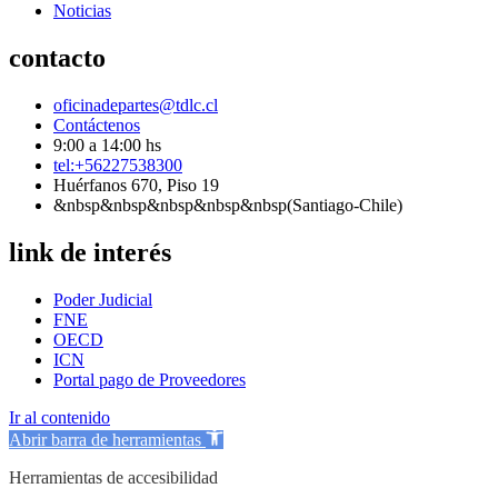
Noticias
contacto
oficinadepartes@tdlc.cl
Contáctenos
9:00 a 14:00 hs
tel:+56227538300
Huérfanos 670, Piso 19
&nbsp&nbsp&nbsp&nbsp&nbsp(Santiago-Chile)
link de interés
Poder Judicial
FNE
OECD
ICN
Portal pago de Proveedores
Ir al contenido
Abrir barra de herramientas
Herramientas de accesibilidad