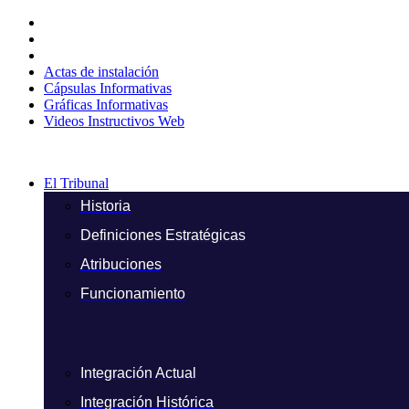
Ir
al
contenido
Actas de instalación
Cápsulas Informativas
Gráficas Informativas
Videos Instructivos Web
El Tribunal
Historia
Definiciones Estratégicas
Atribuciones
Funcionamiento
Integración Actual
Integración Histórica