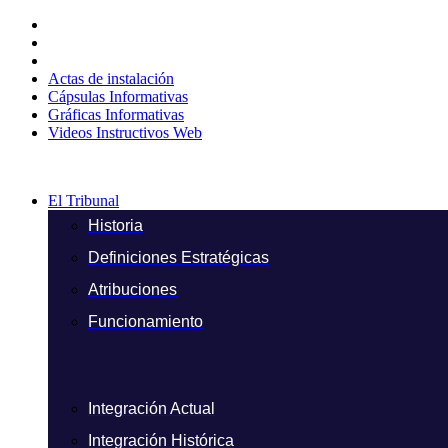
Ir
al
contenido
Actas de instalación
Cápsulas Informativas
Gráficas Informativas
Videos Instructivos Web
El Tribunal
Historia
Definiciones Estratégicas
Atribuciones
Funcionamiento
Integración Actual
Integración Histórica