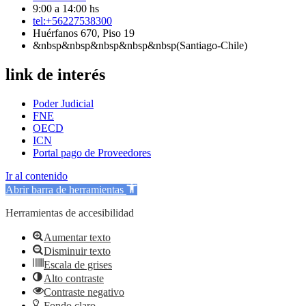
9:00 a 14:00 hs
tel:+56227538300
Huérfanos 670, Piso 19
&nbsp&nbsp&nbsp&nbsp&nbsp(Santiago-Chile)
link de interés
Poder Judicial
FNE
OECD
ICN
Portal pago de Proveedores
Ir al contenido
Abrir barra de herramientas
Herramientas de accesibilidad
Aumentar texto
Disminuir texto
Escala de grises
Alto contraste
Contraste negativo
Fondo claro