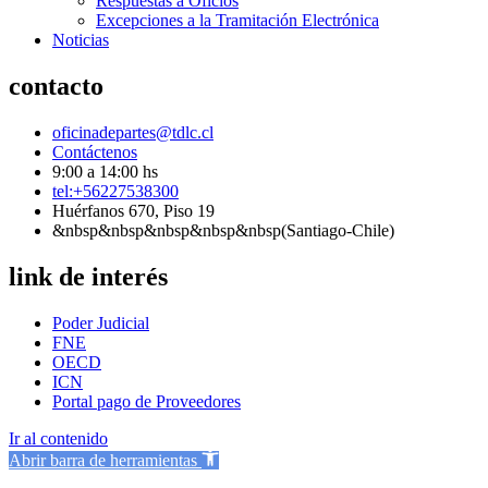
Respuestas a Oficios
Excepciones a la Tramitación Electrónica
Noticias
contacto
oficinadepartes@tdlc.cl
Contáctenos
9:00 a 14:00 hs
tel:+56227538300
Huérfanos 670, Piso 19
&nbsp&nbsp&nbsp&nbsp&nbsp(Santiago-Chile)
link de interés
Poder Judicial
FNE
OECD
ICN
Portal pago de Proveedores
Ir al contenido
Abrir barra de herramientas