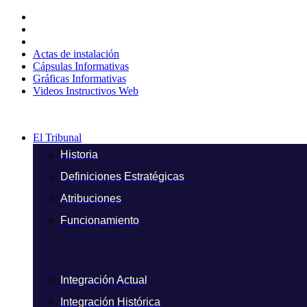
Ir
al
contenido
Actas de instalación
Cápsulas Informativas
Gráficas Informativas
Videos Instructivos Web
El Tribunal
Historia
Definiciones Estratégicas
Atribuciones
Funcionamiento
Integración Actual
Integración Histórica