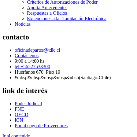
Criterios de Autorizaciones de Poder
Aporta Antecedentes
Respuestas a Oficios
Excepciones a la Tramitación Electrónica
Noticias
contacto
oficinadepartes@tdlc.cl
Contáctenos
9:00 a 14:00 hs
tel:+56227538300
Huérfanos 670, Piso 19
&nbsp&nbsp&nbsp&nbsp&nbsp(Santiago-Chile)
link de interés
Poder Judicial
FNE
OECD
ICN
Portal pago de Proveedores
Ir al contenido