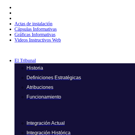
Ir
al
contenido
Actas de instalación
Cápsulas Informativas
Gráficas Informativas
Videos Instructivos Web
El Tribunal
Historia
Definiciones Estratégicas
Atribuciones
Funcionamiento
Integración Actual
Integración Histórica