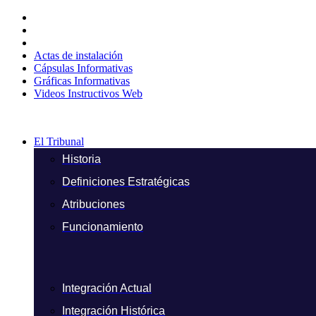
Ir
al
contenido
Actas de instalación
Cápsulas Informativas
Gráficas Informativas
Videos Instructivos Web
El Tribunal
Historia
Definiciones Estratégicas
Atribuciones
Funcionamiento
Integración Actual
Integración Histórica