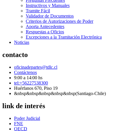
Preguntas Frecuentes
Instructivos y Manuales
Tramite Fácil
Validador de Documentos
Criterios de Autorizaciones de Poder
Aporta Antecedentes
Respuestas a Oficios
Excepciones a la Tramitación Electrónica
Noticias
contacto
oficinadepartes@tdlc.cl
Contáctenos
9:00 a 14:00 hs
tel:+56227538300
Huérfanos 670, Piso 19
&nbsp&nbsp&nbsp&nbsp&nbsp(Santiago-Chile)
link de interés
Poder Judicial
FNE
OECD