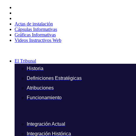
Ir
al
contenido
Actas de instalación
Cápsulas Informativas
Gráficas Informativas
Videos Instructivos Web
El Tribunal
Historia
Definiciones Estratégicas
Atribuciones
Funcionamiento
Integración Actual
Integración Histórica