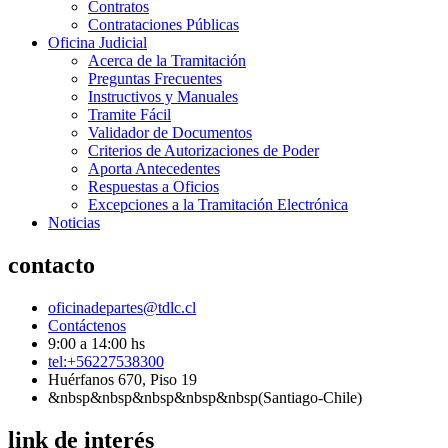
Contratos
Contrataciones Públicas
Oficina Judicial
Acerca de la Tramitación
Preguntas Frecuentes
Instructivos y Manuales
Tramite Fácil
Validador de Documentos
Criterios de Autorizaciones de Poder
Aporta Antecedentes
Respuestas a Oficios
Excepciones a la Tramitación Electrónica
Noticias
contacto
oficinadepartes@tdlc.cl
Contáctenos
9:00 a 14:00 hs
tel:+56227538300
Huérfanos 670, Piso 19
&nbsp&nbsp&nbsp&nbsp&nbsp(Santiago-Chile)
link de interés