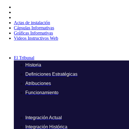
Ir
al
contenido
Actas de instalación
Cápsulas Informativas
Gráficas Informativas
Videos Instructivos Web
El Tribunal
Historia
Definiciones Estratégicas
Atribuciones
Funcionamiento
Integración Actual
Integración Histórica