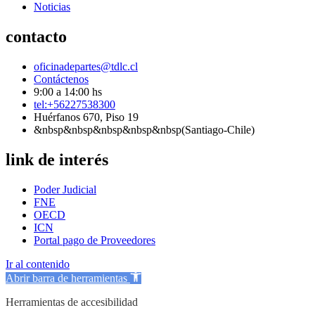
Noticias
contacto
oficinadepartes@tdlc.cl
Contáctenos
9:00 a 14:00 hs
tel:+56227538300
Huérfanos 670, Piso 19
&nbsp&nbsp&nbsp&nbsp&nbsp(Santiago-Chile)
link de interés
Poder Judicial
FNE
OECD
ICN
Portal pago de Proveedores
Ir al contenido
Abrir barra de herramientas
Herramientas de accesibilidad