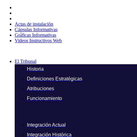
Ir
al
contenido
Actas de instalación
Cápsulas Informativas
Gráficas Informativas
Videos Instructivos Web
El Tribunal
Historia
Definiciones Estratégicas
Atribuciones
Funcionamiento
Integración Actual
Integración Histórica