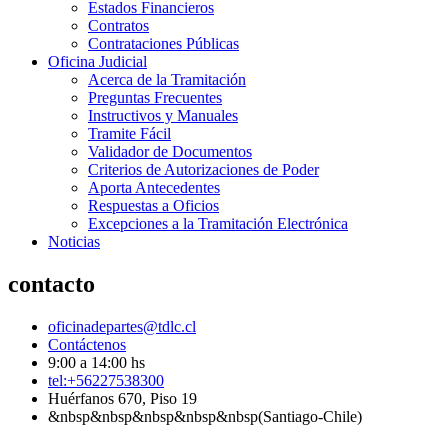
Estados Financieros
Contratos
Contrataciones Públicas
Oficina Judicial
Acerca de la Tramitación
Preguntas Frecuentes
Instructivos y Manuales
Tramite Fácil
Validador de Documentos
Criterios de Autorizaciones de Poder
Aporta Antecedentes
Respuestas a Oficios
Excepciones a la Tramitación Electrónica
Noticias
contacto
oficinadepartes@tdlc.cl
Contáctenos
9:00 a 14:00 hs
tel:+56227538300
Huérfanos 670, Piso 19
&nbsp&nbsp&nbsp&nbsp&nbsp(Santiago-Chile)