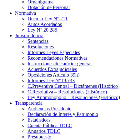
Organigrama
Dotación de Personal
Normativa
Decreto Ley N° 211
Autos Acordados
Ley N° 20.285
Jurisprudencia
Sentencias
Resoluciones
Informes Leyes Especiales
Recomendaciones Normativas
Instrucciones de carácter general
Acuerdos Extrajudiciales
Oposiciones Artículo 39h)
Informes Ley N°19.733
C.Preventiva Central – Dictámenes (Histórico)
C.Resolutiva – Resoluciones (Histórico)
Ley Antimonopolio – Resoluciones (Histórico)
Transparencia
Audiencias Presidente
Declaración de Interés y Patrimonio
Estadísticas
Cuenta Pública TDLC
Anuarios TDLC
Presupuesto