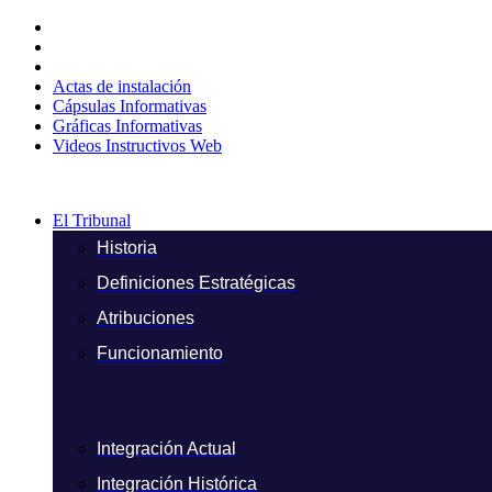
Ir
al
contenido
Actas de instalación
Cápsulas Informativas
Gráficas Informativas
Videos Instructivos Web
El Tribunal
Historia
Definiciones Estratégicas
Atribuciones
Funcionamiento
Integración Actual
Integración Histórica