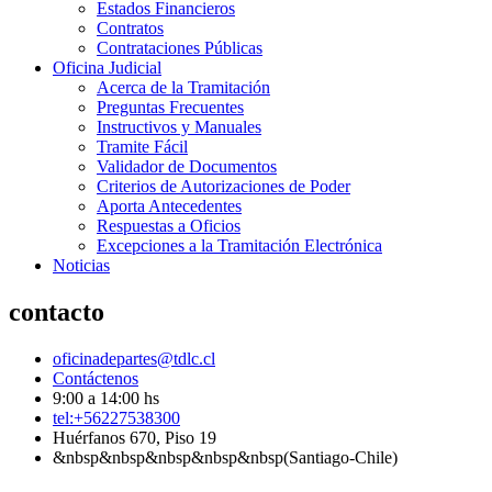
Estados Financieros
Contratos
Contrataciones Públicas
Oficina Judicial
Acerca de la Tramitación
Preguntas Frecuentes
Instructivos y Manuales
Tramite Fácil
Validador de Documentos
Criterios de Autorizaciones de Poder
Aporta Antecedentes
Respuestas a Oficios
Excepciones a la Tramitación Electrónica
Noticias
contacto
oficinadepartes@tdlc.cl
Contáctenos
9:00 a 14:00 hs
tel:+56227538300
Huérfanos 670, Piso 19
&nbsp&nbsp&nbsp&nbsp&nbsp(Santiago-Chile)