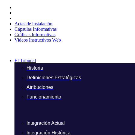
Ir
al
contenido
Actas de instalación
Cápsulas Informativas
Gráficas Informativas
Videos Instructivos Web
El Tribunal
Historia
Definiciones Estratégicas
Atribuciones
Funcionamiento
Integración Actual
Integración Histórica