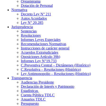
Organigrama
Dotación de Personal
Normativa
Decreto Ley N° 211
Autos Acordados
Ley N° 20.285
Jurisprudencia
Sentencias
Resoluciones
Informes Leyes Especiales
Recomendaciones Normativas
Instrucciones de carácter general
Acuerdos Extrajudiciales
Oposiciones Artículo 39h)
Informes Ley N°19.733
C.Preventiva Central – Dictámenes (Histórico)
C.Resolutiva – Resoluciones (Histórico)
Ley Antimonopolio – Resoluciones (Histórico)
Transparencia
Audiencias Presidente
Declaración de Interés y Patrimonio
Estadísticas
Cuenta Pública TDLC
Anuarios TDLC
Presupuesto