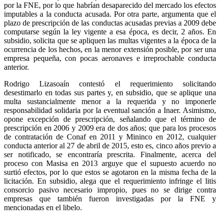
por la FNE, por lo que habrían desaparecido del mercado los efectos
imputables a la conducta acusada. Por otra parte, argumenta que el
plazo de prescripción de las conductas acusadas previas a 2009 debe
computarse según la ley vigente a esa época, es decir, 2 años. En
subsidio, solicita que se apliquen las multas vigentes a la época de la
ocurrencia de los hechos, en la menor extensión posible, por ser una
empresa pequeña, con pocas aeronaves e irreprochable conducta
anterior.
Rodrigo Lizasoaín contestó el requerimiento solicitando
desestimarlo en todas sus partes y, en subsidio, que se aplique una
multa sustancialmente menor a la requerida y no imponerle
responsabilidad solidaria por la eventual sanción a Inaer. Asimismo,
opone excepción de prescripción, señalando que el término de
prescripción en 2006 y 2009 era de dos años; que para los procesos
de contratación de Conaf en 2011 y Mininco en 2012, cualquier
conducta anterior al 27 de abril de 2015, esto es, cinco años previo a
ser notificado, se encontraría prescrita. Finalmente, acerca del
proceso con Masisa en 2013 arguye que el supuesto acuerdo no
surtió efectos, por lo que estos se agotaron en la misma fecha de la
licitación. En subsidio, alega que el requerimiento infringe el litis
consorcio pasivo necesario impropio, pues no se dirige contra
empresas que también fueron investigadas por la FNE y
mencionadas en el libelo.