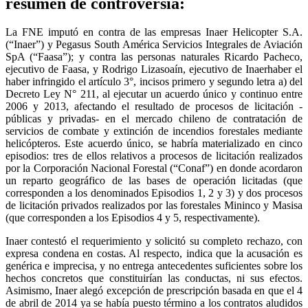
resumen de controversia:
La FNE imputó en contra de las empresas Inaer Helicopter S.A.
(“Inaer”) y Pegasus South América Servicios Integrales de Aviación
SpA (“Faasa”); y contra las personas naturales Ricardo Pacheco,
ejecutivo de Faasa, y Rodrigo Lizasoaín, ejecutivo de Inaerhaber el
haber infringido el artículo 3°, incisos primero y segundo letra a) del
Decreto Ley N° 211, al ejecutar un acuerdo único y continuo entre
2006 y 2013, afectando el resultado de procesos de licitación -
públicas y privadas- en el mercado chileno de contratación de
servicios de combate y extinción de incendios forestales mediante
helicópteros. Este acuerdo único, se habría materializado en cinco
episodios: tres de ellos relativos a procesos de licitación realizados
por la Corporación Nacional Forestal (“Conaf”) en donde acordaron
un reparto geográfico de las bases de operación licitadas (que
corresponden a los denominados Episodios 1, 2 y 3) y dos procesos
de licitación privados realizados por las forestales Mininco y Masisa
(que corresponden a los Episodios 4 y 5, respectivamente).
Inaer contestó el requerimiento y solicitó su completo rechazo, con
expresa condena en costas. Al respecto, indica que la acusación es
genérica e imprecisa, y no entrega antecedentes suficientes sobre los
hechos concretos que constituirían las conductas, ni sus efectos.
Asimismo, Inaer alegó excepción de prescripción basada en que el 4
de abril de 2014 ya se había puesto término a los contratos aludidos