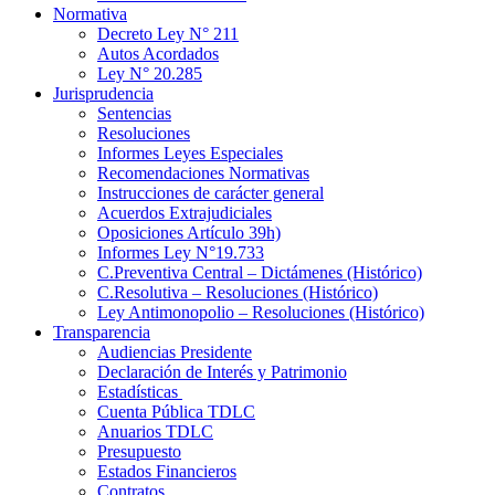
Normativa
Decreto Ley N° 211
Autos Acordados
Ley N° 20.285
Jurisprudencia
Sentencias
Resoluciones
Informes Leyes Especiales
Recomendaciones Normativas
Instrucciones de carácter general
Acuerdos Extrajudiciales
Oposiciones Artículo 39h)
Informes Ley N°19.733
C.Preventiva Central – Dictámenes (Histórico)
C.Resolutiva – Resoluciones (Histórico)
Ley Antimonopolio – Resoluciones (Histórico)
Transparencia
Audiencias Presidente
Declaración de Interés y Patrimonio
Estadísticas
Cuenta Pública TDLC
Anuarios TDLC
Presupuesto
Estados Financieros
Contratos