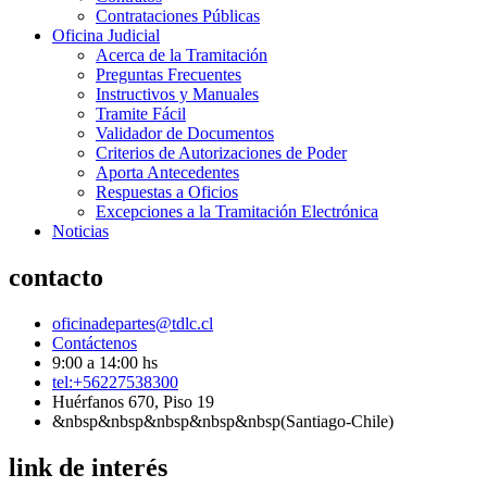
Contrataciones Públicas
Oficina Judicial
Acerca de la Tramitación
Preguntas Frecuentes
Instructivos y Manuales
Tramite Fácil
Validador de Documentos
Criterios de Autorizaciones de Poder
Aporta Antecedentes
Respuestas a Oficios
Excepciones a la Tramitación Electrónica
Noticias
contacto
oficinadepartes@tdlc.cl
Contáctenos
9:00 a 14:00 hs
tel:+56227538300
Huérfanos 670, Piso 19
&nbsp&nbsp&nbsp&nbsp&nbsp(Santiago-Chile)
link de interés