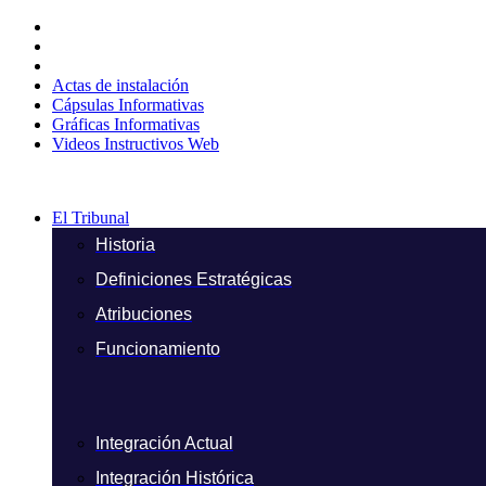
Ir
al
contenido
Actas de instalación
Cápsulas Informativas
Gráficas Informativas
Videos Instructivos Web
El Tribunal
Historia
Definiciones Estratégicas
Atribuciones
Funcionamiento
Integración Actual
Integración Histórica