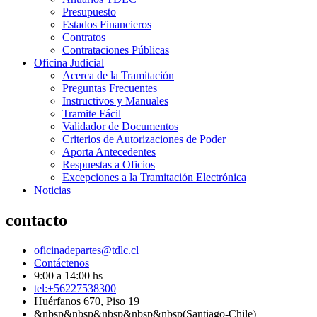
Presupuesto
Estados Financieros
Contratos
Contrataciones Públicas
Oficina Judicial
Acerca de la Tramitación
Preguntas Frecuentes
Instructivos y Manuales
Tramite Fácil
Validador de Documentos
Criterios de Autorizaciones de Poder
Aporta Antecedentes
Respuestas a Oficios
Excepciones a la Tramitación Electrónica
Noticias
contacto
oficinadepartes@tdlc.cl
Contáctenos
9:00 a 14:00 hs
tel:+56227538300
Huérfanos 670, Piso 19
&nbsp&nbsp&nbsp&nbsp&nbsp(Santiago-Chile)