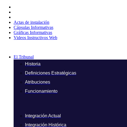
Ir
al
contenido
Actas de instalación
Cápsulas Informativas
Gráficas Informativas
Videos Instructivos Web
El Tribunal
Historia
Definiciones Estratégicas
Atribuciones
Funcionamiento
Integración Actual
Integración Histórica