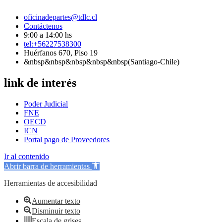
oficinadepartes@tdlc.cl
Contáctenos
9:00 a 14:00 hs
tel:+56227538300
Huérfanos 670, Piso 19
&nbsp&nbsp&nbsp&nbsp&nbsp(Santiago-Chile)
link de interés
Poder Judicial
FNE
OECD
ICN
Portal pago de Proveedores
Ir al contenido
Abrir barra de herramientas
Herramientas de accesibilidad
Aumentar texto
Disminuir texto
Escala de grises