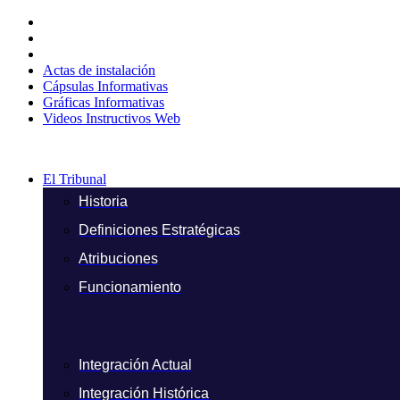
Ir
al
contenido
Actas de instalación
Cápsulas Informativas
Gráficas Informativas
Videos Instructivos Web
El Tribunal
Historia
Definiciones Estratégicas
Atribuciones
Funcionamiento
Integración Actual
Integración Histórica