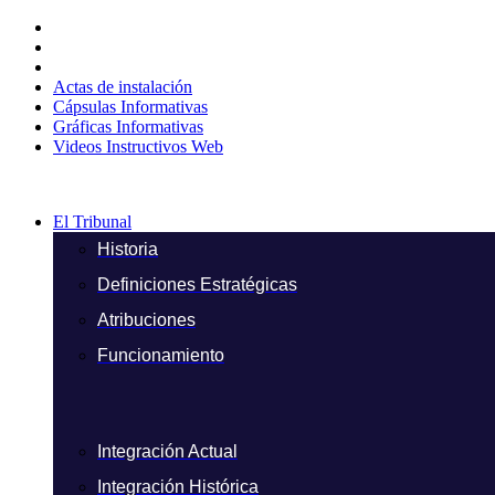
Ir
al
contenido
Actas de instalación
Cápsulas Informativas
Gráficas Informativas
Videos Instructivos Web
El Tribunal
Historia
Definiciones Estratégicas
Atribuciones
Funcionamiento
Integración Actual
Integración Histórica