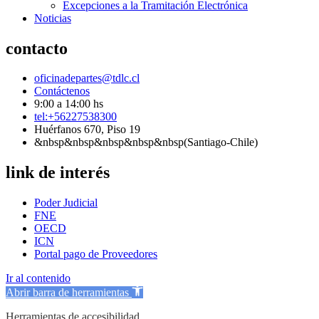
Excepciones a la Tramitación Electrónica
Noticias
contacto
oficinadepartes@tdlc.cl
Contáctenos
9:00 a 14:00 hs
tel:+56227538300
Huérfanos 670, Piso 19
&nbsp&nbsp&nbsp&nbsp&nbsp(Santiago-Chile)
link de interés
Poder Judicial
FNE
OECD
ICN
Portal pago de Proveedores
Ir al contenido
Abrir barra de herramientas
Herramientas de accesibilidad