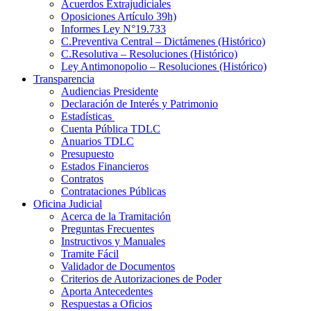
Acuerdos Extrajudiciales
Oposiciones Artículo 39h)
Informes Ley N°19.733
C.Preventiva Central – Dictámenes (Histórico)
C.Resolutiva – Resoluciones (Histórico)
Ley Antimonopolio – Resoluciones (Histórico)
Transparencia
Audiencias Presidente
Declaración de Interés y Patrimonio
Estadísticas
Cuenta Pública TDLC
Anuarios TDLC
Presupuesto
Estados Financieros
Contratos
Contrataciones Públicas
Oficina Judicial
Acerca de la Tramitación
Preguntas Frecuentes
Instructivos y Manuales
Tramite Fácil
Validador de Documentos
Criterios de Autorizaciones de Poder
Aporta Antecedentes
Respuestas a Oficios