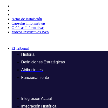
Ir
al
contenido
Actas de instalación
Cápsulas Informativas
Gráficas Informativas
Videos Instructivos Web
El Tribunal
Historia
Definiciones Estratégicas
Atribuciones
Funcionamiento
Integración Actual
Integración Histórica