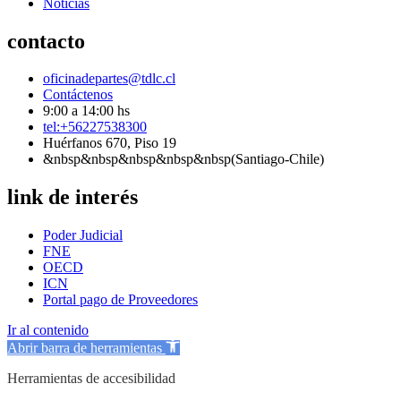
Noticias
contacto
oficinadepartes@tdlc.cl
Contáctenos
9:00 a 14:00 hs
tel:+56227538300
Huérfanos 670, Piso 19
&nbsp&nbsp&nbsp&nbsp&nbsp(Santiago-Chile)
link de interés
Poder Judicial
FNE
OECD
ICN
Portal pago de Proveedores
Ir al contenido
Abrir barra de herramientas
Herramientas de accesibilidad