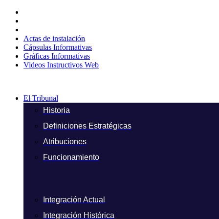
Ir
al
contenido
Actas de instalación
Cápsulas Informativas
Gráficas Informativas
Videos Instructivos Web
El Tribunal
Historia
Definiciones Estratégicas
Atribuciones
Funcionamiento
Integración Actual
Integración Histórica