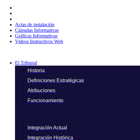
Ir
al
contenido
Actas de instalación
Cápsulas Informativas
Gráficas Informativas
Videos Instructivos Web
El Tribunal
Historia
Definiciones Estratégicas
Atribuciones
Funcionamiento
Integración Actual
Integración Histórica