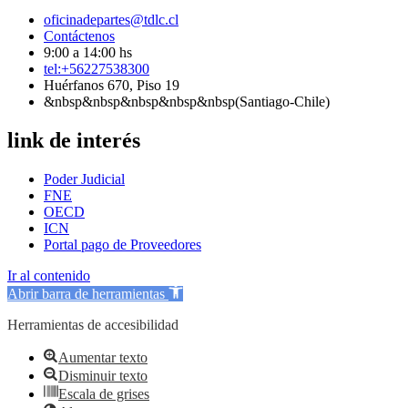
oficinadepartes@tdlc.cl
Contáctenos
9:00 a 14:00 hs
tel:+56227538300
Huérfanos 670, Piso 19
&nbsp&nbsp&nbsp&nbsp&nbsp(Santiago-Chile)
link de interés
Poder Judicial
FNE
OECD
ICN
Portal pago de Proveedores
Ir al contenido
Abrir barra de herramientas
Herramientas de accesibilidad
Aumentar texto
Disminuir texto
Escala de grises