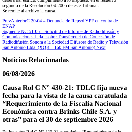
deberá dar estricto cumplimiento a lo dispuesto en el resuelvo
segundo de la Resolución 04-2005 de este Tribunal.
Se remite al archivo la causa.
Prev
Anterior
C 20-04 – Denuncia de Repsol YPF en contra de
ENAP
Siguiente
NC 51-05 – Solicitud de Informe de Radiodifusión y
Comunicaciones Ltda., sobre Transferencia de Concesión de
Radiodifusión Sonora a la Sociedad Difusora de Radio y Televisión
San Antonio Ltda. (XQB – 160 FM San Antonio)
Next
Noticias Relacionadas
06/08/2026
Causa Rol C N° 430-21: TDLC fija nueva
fecha para la vista de la causa caratulada
“Requerimiento de la Fiscalía Nacional
Económica contra Brinks Chile S.A. y
otras” para el 30 de septiembre 2026
En los autos Rol C N° 430-21 caratulados “Requerimiento de la