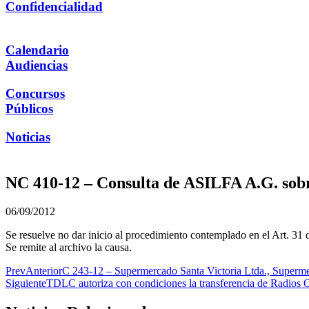
Confidencialidad
Calendario
Audiencias
Concursos
Públicos
Noticias
NC 410-12 – Consulta de ASILFA A.G. sob
06/09/2012
Se resuelve no dar inicio al procedimiento contemplado en el Art. 31 d
Se remite al archivo la causa.
Prev
Anterior
C 243-12 – Supermercado Santa Victoria Ltda., Superme
Siguiente
TDLC autoriza con condiciones la transferencia de Radios 