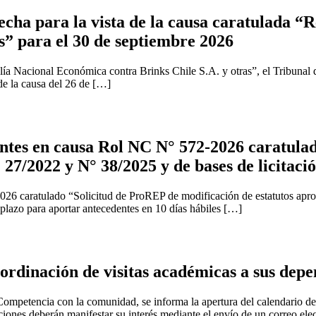
cha para la vista de la causa caratulada “R
s” para el 30 de septiembre 2026
ía Nacional Económica contra Brinks Chile S.A. y otras”, el Tribunal 
 de la causa del 26 de […]
tes en causa Rol NC N° 572-2026 caratulad
 27/2022 y N° 38/2025 y de bases de licitaci
2026 caratulado “Solicitud de ProREP de modificación de estatutos apr
 plazo para aportar antecedentes en 10 días hábiles […]
rdinación de visitas académicas a sus depe
ompetencia con la comunidad, se informa la apertura del calendario de v
uciones deberán manifestar su interés mediante el envío de un correo ele