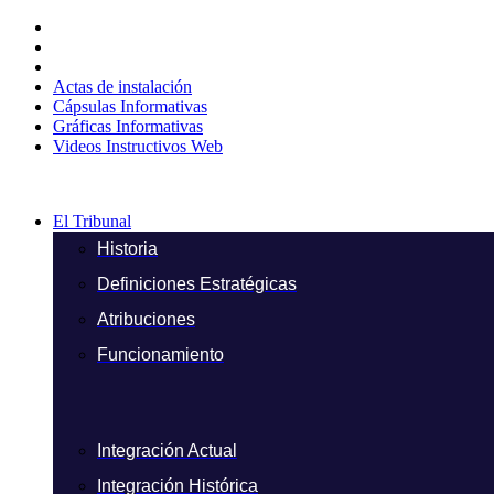
Ir
al
contenido
Actas de instalación
Cápsulas Informativas
Gráficas Informativas
Videos Instructivos Web
El Tribunal
Historia
Definiciones Estratégicas
Atribuciones
Funcionamiento
Integración Actual
Integración Histórica