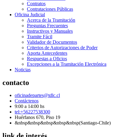
Contratos
Contrataciones Públicas
Oficina Judicial
Acerca de la Tramitación
Preguntas Frecuentes
Instructivos y Manuales
Tramite Fácil
Validador de Documentos
Criterios de Autorizaciones de Poder
Aporta Antecedentes
Respuestas a Oficios
Excepciones a la Tramitación Electrónica
Noticias
contacto
oficinadepartes@tdlc.cl
Contáctenos
9:00 a 14:00 hs
tel:+56227538300
Huérfanos 670, Piso 19
&nbsp&nbsp&nbsp&nbsp&nbsp(Santiago-Chile)
link de interés