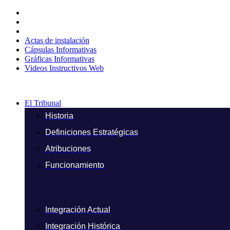
Ir
al
contenido
Actas de instalación
Cápsulas Informativas
Gráficas Informativas
Videos Instructivos Web
El Tribunal
Historia
Definiciones Estratégicas
Atribuciones
Funcionamiento
Integración Actual
Integración Histórica