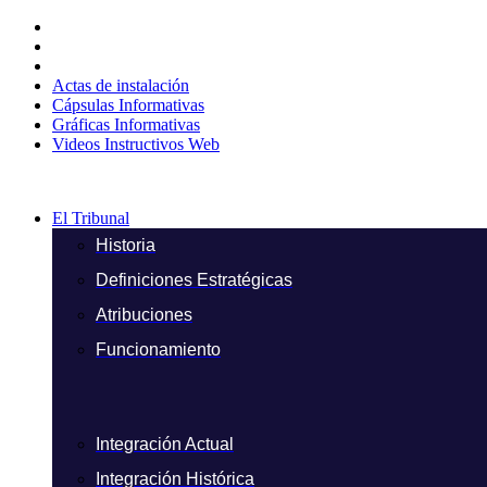
Ir
al
contenido
Actas de instalación
Cápsulas Informativas
Gráficas Informativas
Videos Instructivos Web
El Tribunal
Historia
Definiciones Estratégicas
Atribuciones
Funcionamiento
Integración Actual
Integración Histórica