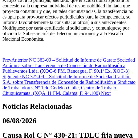
A fojas 19: a lo principal, atendido que el actual titular aportará la
concesión a la empresa individual de responsabilidad limitada que
proyecta constituir y que, en tales circunstancias, la transferencia no
es apta para provocar efectos perjudiciales para la competencia, se
informa favorablemente la consulta; al otrosí, a sus antecedentes.
Notifíquese por carta certificada al solicitante, y comuníquese por
oficio a la Subsecretaría de Telecomunicaciones y a la Fiscalía
Nacional Económica.
Prev
Anterior
NC 363-09 – Solicitud de Informe de Garate Sociedad
Anónima sobre Transferencia de Concesión de Radiodifusión a
Publieventos Ltda. (XQC-6 FM, Rancagua, F. 90.1/ Ex. XQC-3)
Siguiente
NC 375-09 – Solicitud de Informe de Sociedad Carillón
S.A. sobre Transferencia de Concesión de Radiodifusión a Sindicato
de Trabajadores Nº 1 de Codelco Chile, Centro de Trabajo
Chuquicamata. (XQA-11 FM, Calama, F. 94.100)
Next
Noticias Relacionadas
06/08/2026
Causa Rol C N° 430-21: TDLC fija nueva