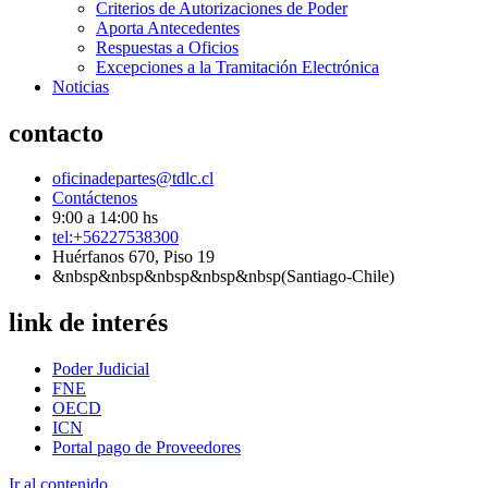
Criterios de Autorizaciones de Poder
Aporta Antecedentes
Respuestas a Oficios
Excepciones a la Tramitación Electrónica
Noticias
contacto
oficinadepartes@tdlc.cl
Contáctenos
9:00 a 14:00 hs
tel:+56227538300
Huérfanos 670, Piso 19
&nbsp&nbsp&nbsp&nbsp&nbsp(Santiago-Chile)
link de interés
Poder Judicial
FNE
OECD
ICN
Portal pago de Proveedores
Ir al contenido