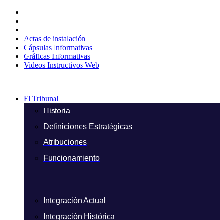
Ir
al
contenido
Actas de instalación
Cápsulas Informativas
Gráficas Informativas
Videos Instructivos Web
El Tribunal
Historia
Definiciones Estratégicas
Atribuciones
Funcionamiento
Integración Actual
Integración Histórica